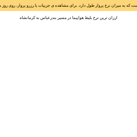
است که به میزان نرخ پرواز طول دارد. برای مشاهده ی جزییات یا رزرو پرواز، روی رو
ارزان ترین نرخ بلیط هواپیما در مسیر بندرعباس به کرمانشاه