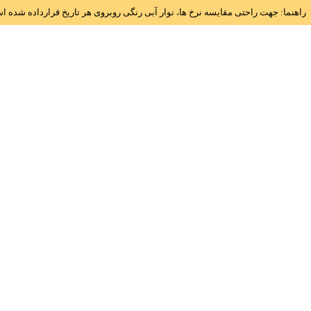
راهنما: جهت راحتی مقایسه نرخ ها، نوار آبی رنگی روبروی هر تاریخ قرارداده شده 