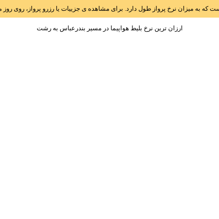
است که به میزان نرخ پرواز طول دارد. برای مشاهده ی جزییات یا رزرو پرواز، روی رو
ارزان ترین نرخ بلیط هواپیما در مسیر بندرعباس به رشت