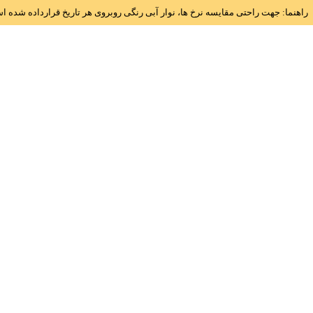
راهنما: جهت راحتی مقایسه نرخ ها، نوار آبی رنگی روبروی هر تاریخ قرارداده شده 