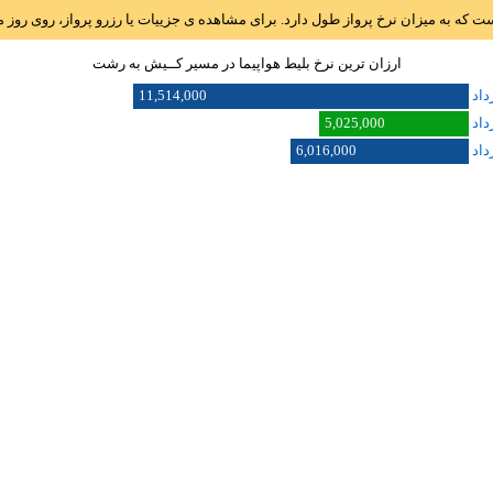
است که به میزان نرخ پرواز طول دارد. برای مشاهده ی جزییات یا رزرو پرواز، روی رو
ارزان ترین نرخ بلیط هواپیما در مسیر کــيش به رشت
11,514,000
5,025,000
6,016,000