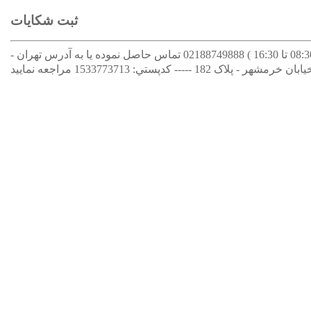
ثبت شکایات
جهت ثبت و پیگیری شکایات لطفا با شماره تلفن تماس در ساعات اداري ( 08:30 تا 16:30 ) 02188749888 تماس حاصل نموده یا به آدرس تهران -